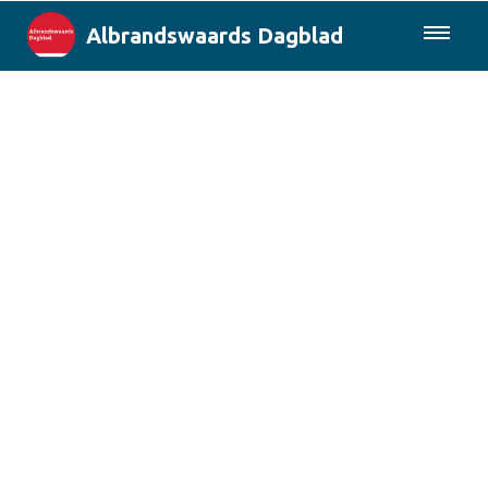
Albrandswaards Dagblad
085-0430577
Lokaal
Rotterdam & Regio
Landelijk
Columns
Sport