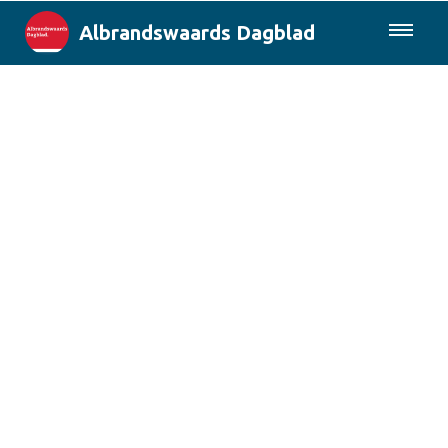
Albrandswaards Dagblad
085-0430577
Lokaal
Rotterdam & Regio
Landelijk
Columns
Sport