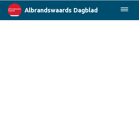
Albrandswaards Dagblad
085-0430577
Lokaal
Rotterdam & Regio
Landelijk
Columns
Sport