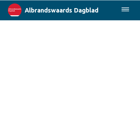
Albrandswaards Dagblad
085-0430577
Lokaal
Rotterdam & Regio
Landelijk
Columns
Sport