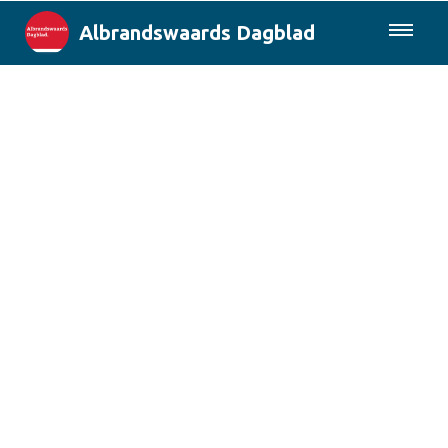
Albrandswaards Dagblad
085-0430577
Lokaal
Rotterdam & Regio
Landelijk
Columns
Sport