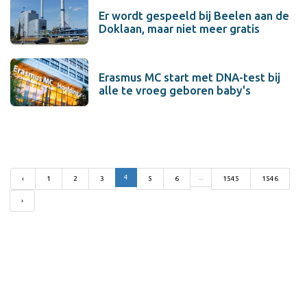
Er wordt gespeeld bij Beelen aan de
Doklaan, maar niet meer gratis
Erasmus MC start met DNA-test bij
alle te vroeg geboren baby's
4
...
‹
1
2
3
5
6
1545
1546
›