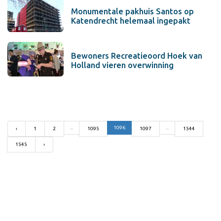
Monumentale pakhuis Santos op
Katendrecht helemaal ingepakt
Bewoners Recreatieoord Hoek van
Holland vieren overwinning
...
1096
...
‹
1
2
1095
1097
1544
1545
›