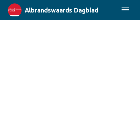
Albrandswaards Dagblad
085-0430577
Lokaal
Rotterdam & Regio
Landelijk
Columns
Sport