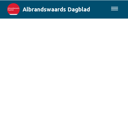
Albrandswaards Dagblad
085-0430577
Lokaal
Rotterdam & Regio
Landelijk
Columns
Sport