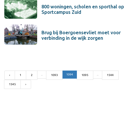
800 woningen, scholen en sporthal op
Sportcampus Zuid
Brug bij Boergoensevliet moet voor
verbinding in de wijk zorgen
...
1094
...
‹
1
2
1093
1095
1544
1545
›