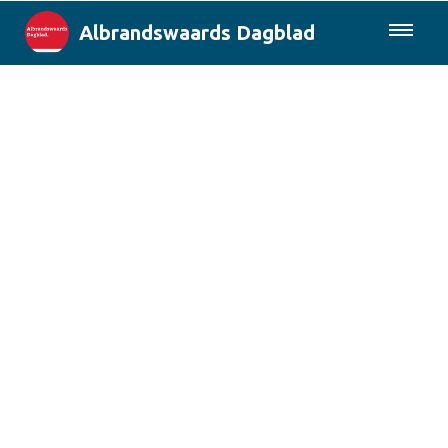
Albrandswaards Dagblad
085-0430577
Lokaal
Rotterdam & Regio
Landelijk
Columns
Sport