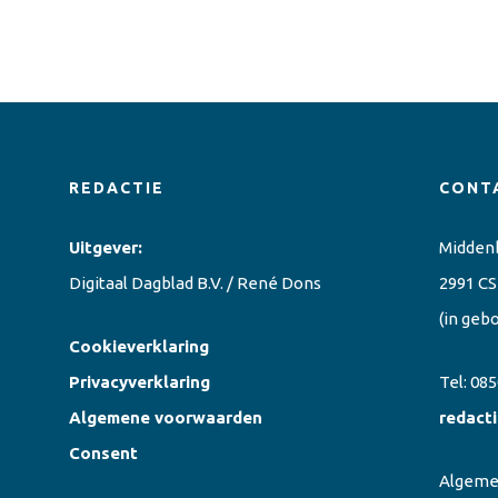
REDACTIE
CONT
Uitgever:
Midden
Digitaal Dagblad B.V. / René Dons
2991 CS
(in geb
Cookieverklaring
Privacyverklaring
Tel:
085
Algemene voorwaarden
redact
Consent
Algem