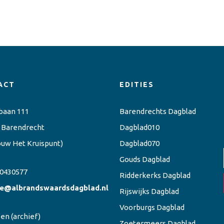
ACT
EDITIES
baan 111
Barendrechts Dagblad
 Barendrecht
Dagblad010
ouw Het Kruispunt)
Dagblad070
Gouds Dagblad
0430577
Ridderkerks Dagblad
ie@albrandswaardsdagblad.nl
Rijswijks Dagblad
Voorburgs Dagblad
een
(archief)
Zoetermeers Dagblad