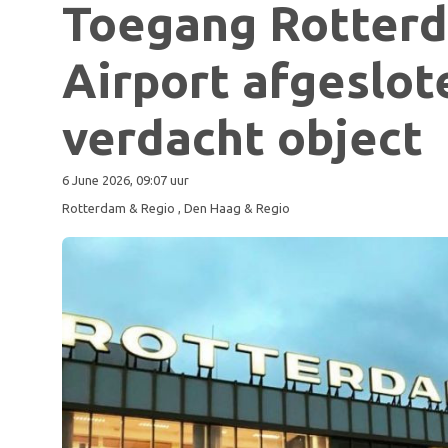
Toegang Rotter
Airport afgeslo
verdacht object
6 June 2026, 09:07 uur
Rotterdam & Regio
, Den Haag & Regio