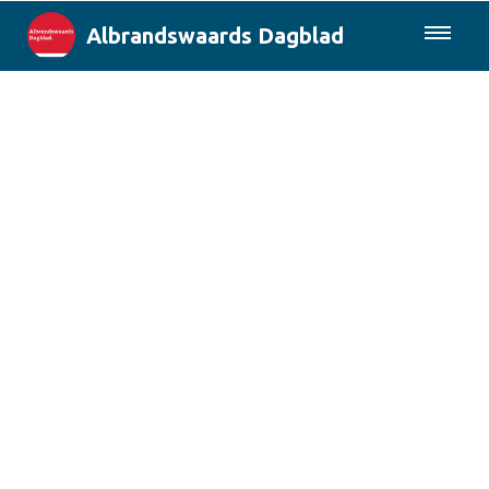
Albrandswaards Dagblad
085-0430577
Lokaal
Rotterdam & Regio
Landelijk
Columns
Sport