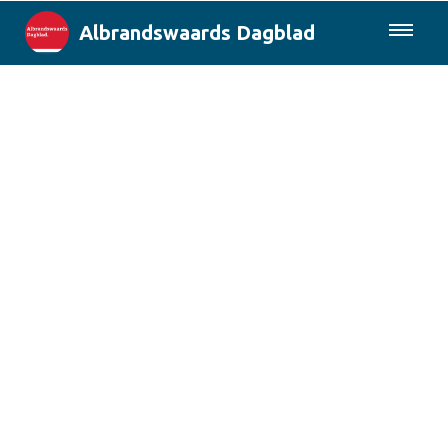
Albrandswaards Dagblad
085-0430577
Lokaal
Rotterdam & Regio
Landelijk
Columns
Sport