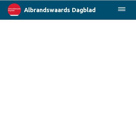
Albrandswaards Dagblad
085-0430577
Lokaal
Rotterdam & Regio
Landelijk
Columns
Sport