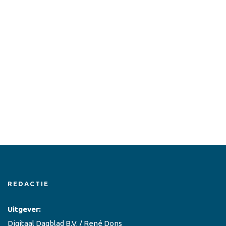
REDACTIE
Uitgever:
Digitaal Dagblad B.V. / René Dons