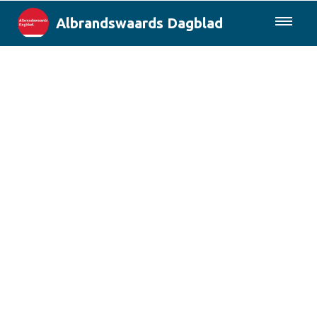
Albrandswaards Dagblad
085-0430577
Lokaal
Rotterdam & Regio
Landelijk
Columns
Sport