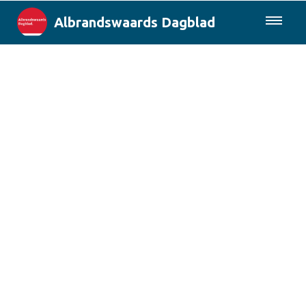
Albrandswaards Dagblad
085-0430577
Lokaal
Rotterdam & Regio
Landelijk
Columns
Sport