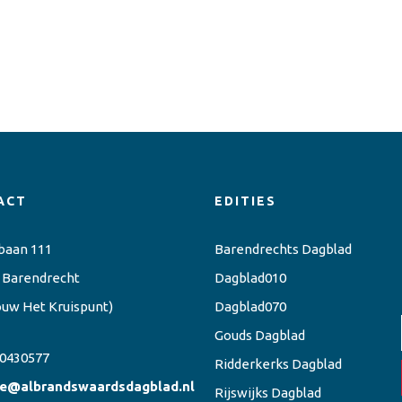
ACT
EDITIES
baan 111
Barendrechts Dagblad
 Barendrecht
Dagblad010
ouw Het Kruispunt)
Dagblad070
Gouds Dagblad
0430577
Ridderkerks Dagblad
ie@albrandswaardsdagblad.nl
Rijswijks Dagblad