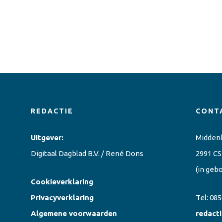
REDACTIE
CONT
Uitgever:
Midden
Digitaal Dagblad B.V. / René Dons
2991 CS
(in geb
Cookieverklaring
Privacyverklaring
Tel:
085
Algemene voorwaarden
redact