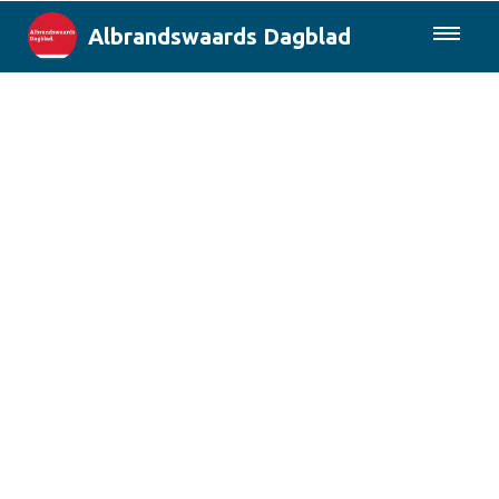
Albrandswaards Dagblad
085-0430577
Lokaal
Rotterdam & Regio
Landelijk
Columns
Sport