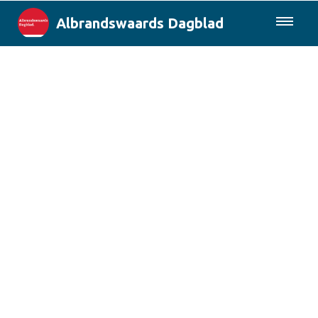
Albrandswaards Dagblad
085-0430577
Lokaal
Rotterdam & Regio
Landelijk
Columns
Sport