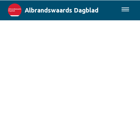
Albrandswaards Dagblad
085-0430577
Lokaal
Rotterdam & Regio
Landelijk
Columns
Sport