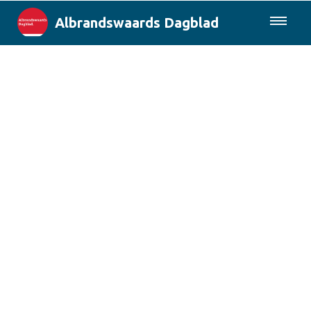
Albrandswaards Dagblad
085-0430577
Lokaal
Rotterdam & Regio
Landelijk
Columns
Sport