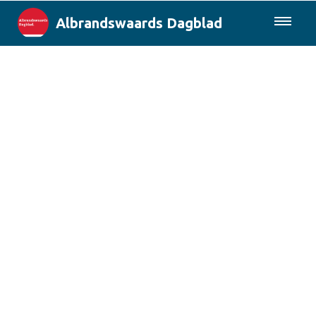
Albrandswaards Dagblad
085-0430577
Lokaal
Rotterdam & Regio
Landelijk
Columns
Sport