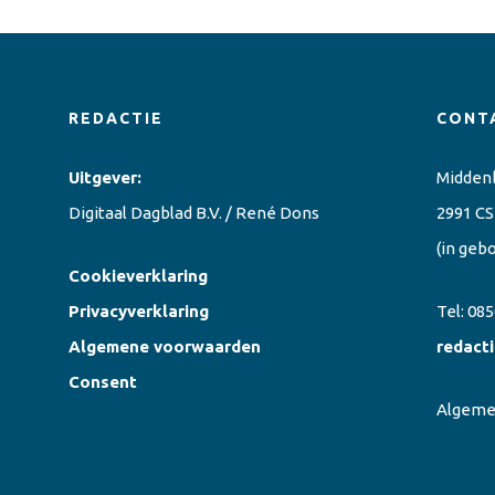
REDACTIE
CONT
Uitgever:
Midden
Digitaal Dagblad B.V. / René Dons
2991 CS
(in geb
Cookieverklaring
Privacyverklaring
Tel:
085
Algemene voorwaarden
redact
Consent
Algem