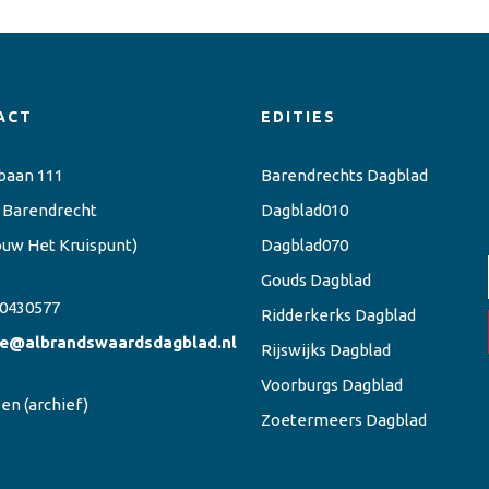
ACT
EDITIES
baan 111
Barendrechts Dagblad
 Barendrecht
Dagblad010
ouw Het Kruispunt)
Dagblad070
Gouds Dagblad
0430577
Ridderkerks Dagblad
ie@albrandswaardsdagblad.nl
Rijswijks Dagblad
Voorburgs Dagblad
een
(archief)
Zoetermeers Dagblad