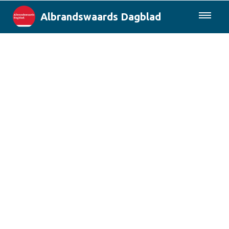
Albrandswaards Dagblad
085-0430577
Lokaal
Rotterdam & Regio
Landelijk
Columns
Sport