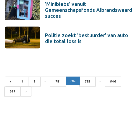
'Minibiebs' vanuit
Gemeenschapsfonds Albrandswaard
succes
Politie zoekt 'bestuurder' van auto
die total loss is
...
782
...
‹
1
2
781
783
946
947
›