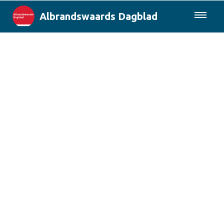
Albrandswaards Dagblad
085-0430577
Lokaal
Rotterdam & Regio
Landelijk
Columns
Sport