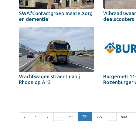
SWA:'Contactgroep mantelzorg
'Albrandswaar
en dementie'
deelscooters 
Vrachtwagen strandt nabij
Burgernet: 11-
Rhoon op A15
Rozenburger 
...
754
...
‹
1
2
753
755
949