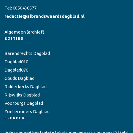
Tel:
0850430577
redactie@albrandswaardsdagblad.nl
Algemeen
(archief)
EDITIES
Barendrechts Dagblad
Dagblad010
Dagblad070
Gouds Dagblad
Ridderkerks Dagblad
Rijswijks Dagblad
Voorburgs Dagblad
Zoetermeers Dagblad
E-PAPER
Iedere avond het laatste lokale nieuws gratis in je mail? Meld