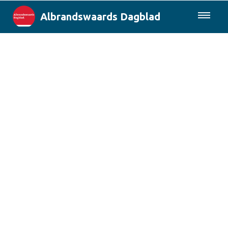
Albrandswaards Dagblad
085-0430577
Lokaal
Rotterdam & Regio
Landelijk
Columns
Sport