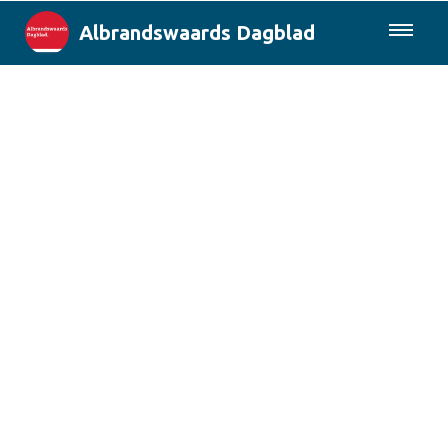
Albrandswaards Dagblad
085-0430577
Lokaal
Rotterdam & Regio
Landelijk
Columns
Sport