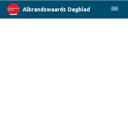
Albrandswaards Dagblad
085-0430577
Lokaal
Rotterdam & Regio
Landelijk
Columns
Sport