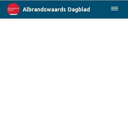
Albrandswaards Dagblad
085-0430577
Lokaal
Rotterdam & Regio
Landelijk
Columns
Sport