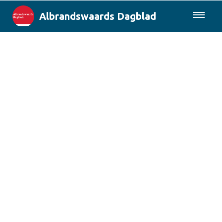
Albrandswaards Dagblad
085-0430577
Lokaal
Rotterdam & Regio
Landelijk
Columns
Sport