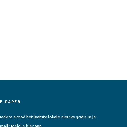
E-PAPER
Iedere avond het laatste lokale nieuws gratis in je
mail? Meld je hier aan.