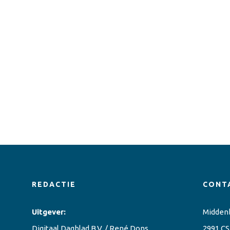
REDACTIE
CONT
Uitgever:
Midden
Digitaal Dagblad B.V. / René Dons
2991 CS