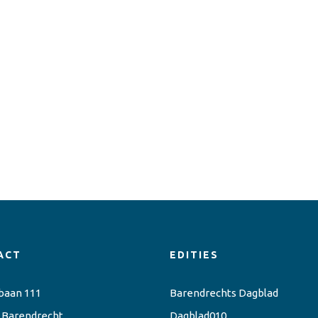
ACT
EDITIES
baan 111
Barendrechts Dagblad
 Barendrecht
Dagblad010