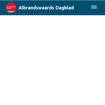
Albrandswaards Dagblad
085-0430577
Lokaal
Rotterdam & Regio
Landelijk
Columns
Sport