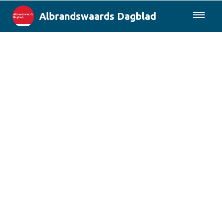
Albrandswaards Dagblad
085-0430577
Lokaal
Rotterdam & Regio
Landelijk
Columns
Sport