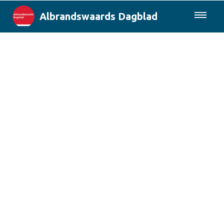
Albrandswaards Dagblad
085-0430577
Lokaal
Rotterdam & Regio
Landelijk
Columns
Sport