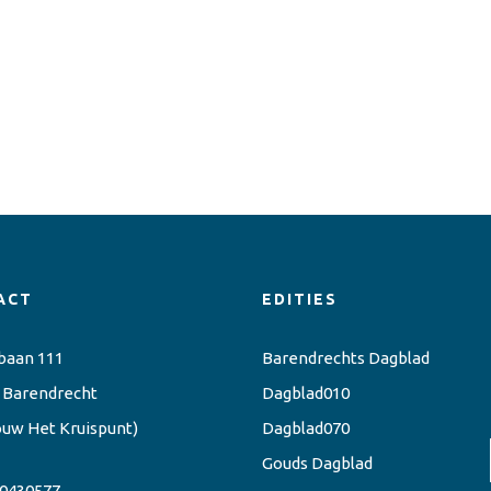
ACT
EDITIES
baan 111
Barendrechts Dagblad
 Barendrecht
Dagblad010
ouw Het Kruispunt)
Dagblad070
Gouds Dagblad
0430577