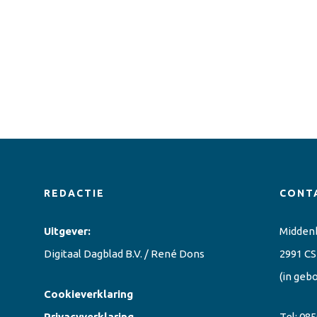
REDACTIE
CONT
Uitgever:
Midden
Digitaal Dagblad B.V. / René Dons
2991 CS
(in geb
Cookieverklaring
Privacyverklaring
Tel:
085