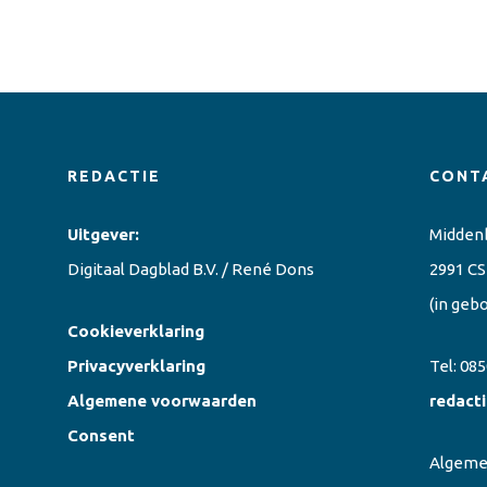
REDACTIE
CONT
Uitgever:
Midden
Digitaal Dagblad B.V. / René Dons
2991 CS
(in geb
Cookieverklaring
Privacyverklaring
Tel:
085
Algemene voorwaarden
redact
Consent
Algem