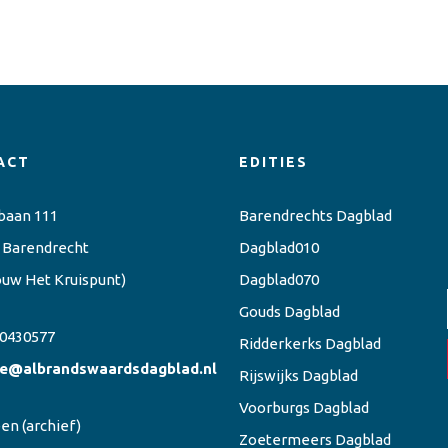
ACT
EDITIES
baan 111
Barendrechts Dagblad
 Barendrecht
Dagblad010
ouw Het Kruispunt)
Dagblad070
Gouds Dagblad
0430577
Ridderkerks Dagblad
ie@albrandswaardsdagblad.nl
Rijswijks Dagblad
Voorburgs Dagblad
een
(archief)
Zoetermeers Dagblad