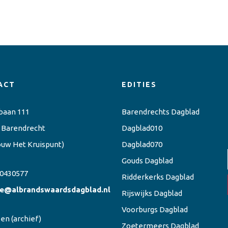
ACT
EDITIES
baan 111
Barendrechts Dagblad
 Barendrecht
Dagblad010
ouw Het Kruispunt)
Dagblad070
Gouds Dagblad
0430577
Ridderkerks Dagblad
ie@albrandswaardsdagblad.nl
Rijswijks Dagblad
Voorburgs Dagblad
een
(archief)
Zoetermeers Dagblad