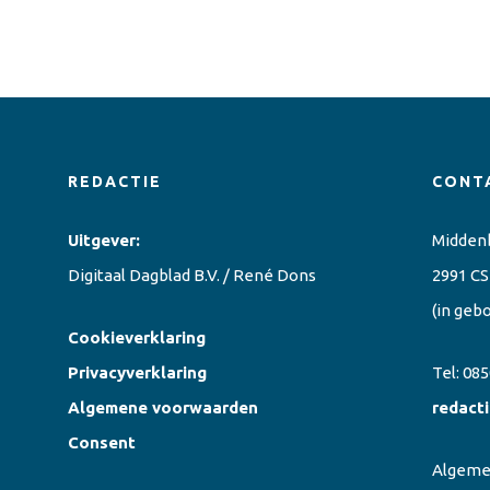
REDACTIE
CONT
Uitgever:
Midden
Digitaal Dagblad B.V. / René Dons
2991 CS
(in geb
Cookieverklaring
Privacyverklaring
Tel:
085
Algemene voorwaarden
redact
Consent
Algem