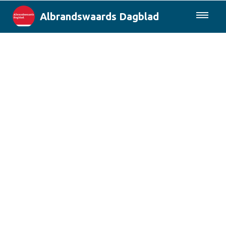
Albrandswaards Dagblad
085-0430577
Lokaal
Rotterdam & Regio
Landelijk
Columns
Sport