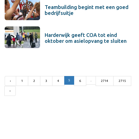
Teambuilding begint met een goed
bedrijfsuitje
Harderwijk geeft COA tot eind
oktober om asielopvang te sluiten
5
...
‹
1
2
3
4
6
2714
2715
›