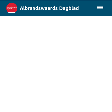
Albrandswaards Dagblad
085-0430577
Lokaal
Rotterdam & Regio
Landelijk
Columns
Sport