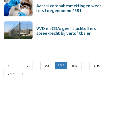
Aantal coronabesmettingen weer
fors toegenomen: 4581
VVD en CDA: geef slachtoffers
spreekrecht bij verlof tbs'er
...
2642
...
‹
1
2
2641
2643
2716
2717
›