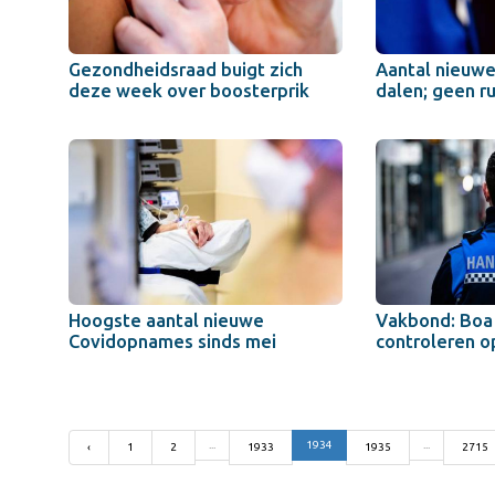
Gezondheidsraad buigt zich
Aantal nieuwe 
deze week over boosterprik
dalen; geen ru
Hoogste aantal nieuwe
Vakbond: Boa 
Covidopnames sinds mei
controleren o
...
1934
...
‹
1
2
1933
1935
2715