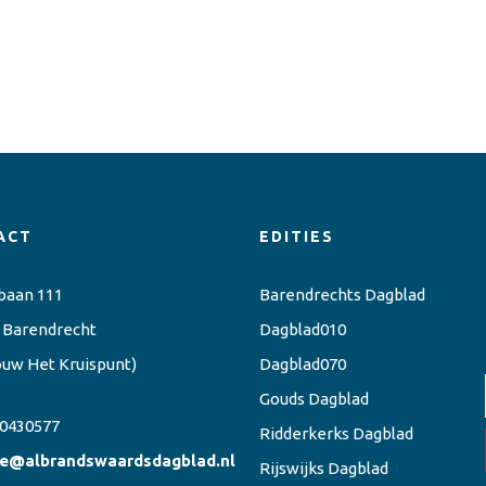
ACT
EDITIES
baan 111
Barendrechts Dagblad
 Barendrecht
Dagblad010
ouw Het Kruispunt)
Dagblad070
Gouds Dagblad
0430577
Ridderkerks Dagblad
ie@albrandswaardsdagblad.nl
Rijswijks Dagblad