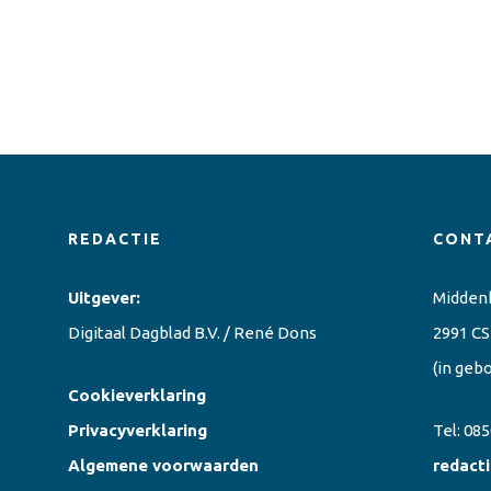
REDACTIE
CONT
Uitgever:
Midden
Digitaal Dagblad B.V. / René Dons
2991 CS
(in geb
Cookieverklaring
Privacyverklaring
Tel:
085
Algemene voorwaarden
redact