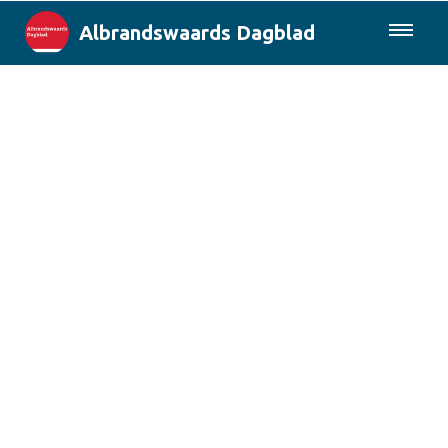
Albrandswaards Dagblad
085-0430577
Lokaal
Rotterdam & Regio
Landelijk
Columns
Sport