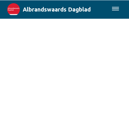
Albrandswaards Dagblad
085-0430577
Lokaal
Rotterdam & Regio
Landelijk
Columns
Sport