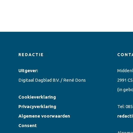
REDACTIE
CONT
Uitgever:
Midden
Digitaal Dagblad B.V. / René Dons
2991 CS
(in geb
Cookieverklaring
Privacyverklaring
Tel:
085
Algemene voorwaarden
redact
Consent
Algem