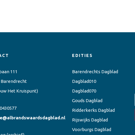
ACT
EDITIES
baan 111
Barendrechts Dagblad
 Barendrecht
Dagblad010
ouw Het Kruispunt)
Dagblad070
Gouds Dagblad
0430577
Ridderkerks Dagblad
ie@albrandswaardsdagblad.nl
Rijswijks Dagblad
Voorburgs Dagblad
een
(archief)