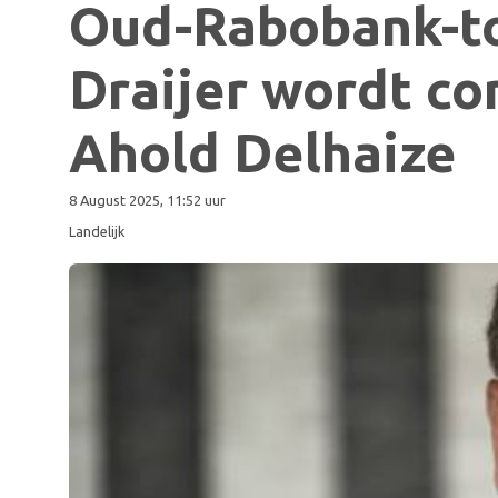
Oud-Rabobank-t
Draijer wordt co
Ahold Delhaize
8 August 2025, 11:52 uur
Landelijk