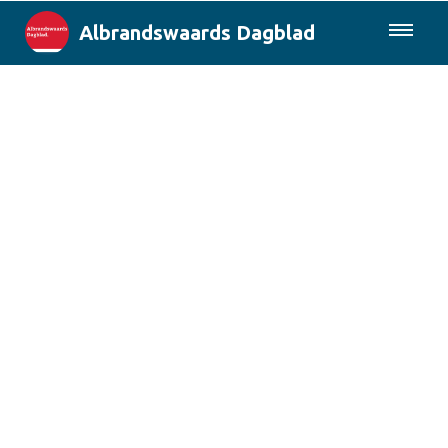
Albrandswaards Dagblad
085-0430577
Lokaal
Rotterdam & Regio
Landelijk
Columns
Sport