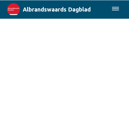
Albrandswaards Dagblad
085-0430577
Lokaal
Rotterdam & Regio
Landelijk
Columns
Sport