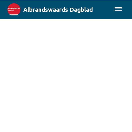
Albrandswaards Dagblad
085-0430577
Lokaal
Rotterdam & Regio
Landelijk
Columns
Sport