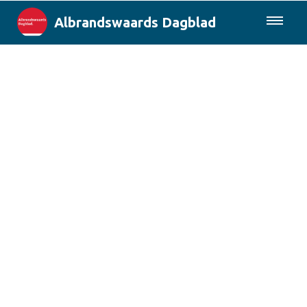
Albrandswaards Dagblad
085-0430577
Lokaal
Rotterdam & Regio
Landelijk
Columns
Sport