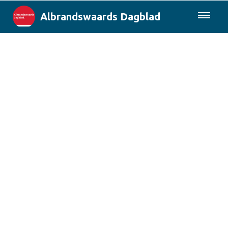
Albrandswaards Dagblad
085-0430577
Lokaal
Rotterdam & Regio
Landelijk
Columns
Sport