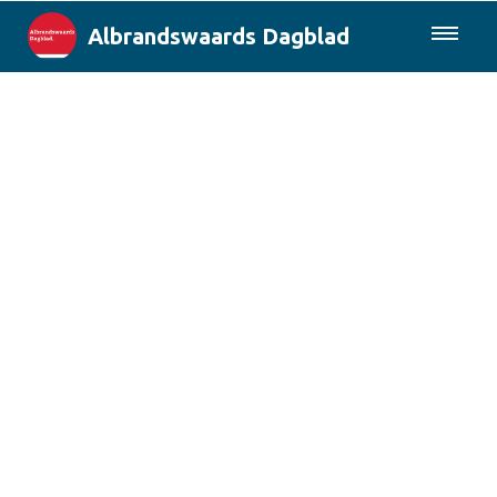
Albrandswaards Dagblad
085-0430577
Lokaal
Rotterdam & Regio
Landelijk
Columns
Sport