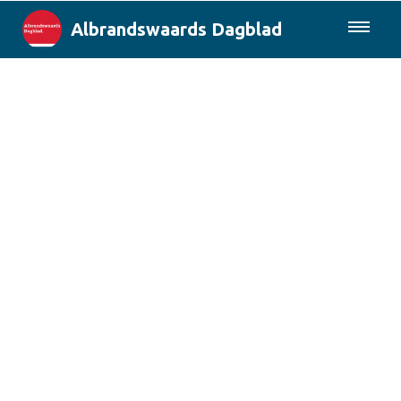
Albrandswaards Dagblad
085-0430577
Lokaal
Rotterdam & Regio
Landelijk
Columns
Sport