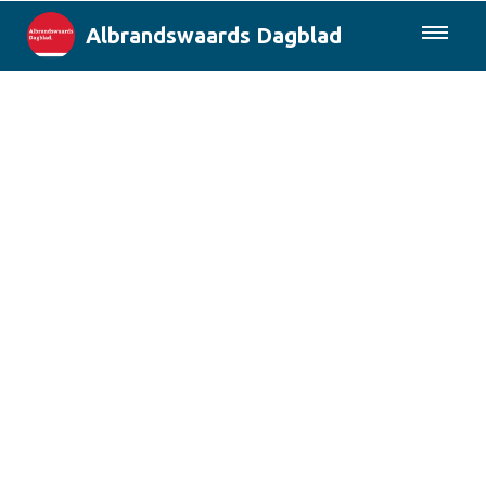
Albrandswaards Dagblad
085-0430577
Lokaal
Rotterdam & Regio
Landelijk
Columns
Sport